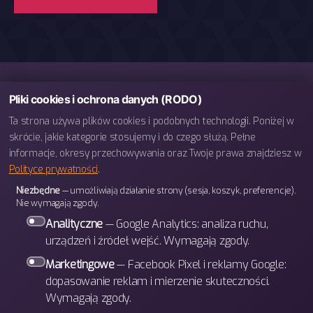
Pliki cookies i ochrona danych (RODO)
Ta strona używa plików cookies i podobnych technologii. Poniżej w
skrócie, jakie kategorie stosujemy i do czego służą. Pełne
informacje, okresy przechowywania oraz Twoje prawa znajdziesz w
Polityce prywatności
.
telefon: 793 443 666
Niezbędne
— umożliwiają działanie strony (sesja, koszyk, preferencje).
e-mail: biuro@bettergames.pl
Nie wymagają zgody.
Centrum rozwoju BETTER Sp. z o.o.
Analityczne
— Google Analytics: analiza ruchu,
ul. Wrocławska 31/3b
urządzeń i źródeł wejść. Wymagają zgody.
30-011 Kraków
Marketingowe
— Facebook Pixel i reklamy Google:
dopasowanie reklam i mierzenie skuteczności.
Wymagają zgody.
W górę
↑
© 2026
BETTER Games