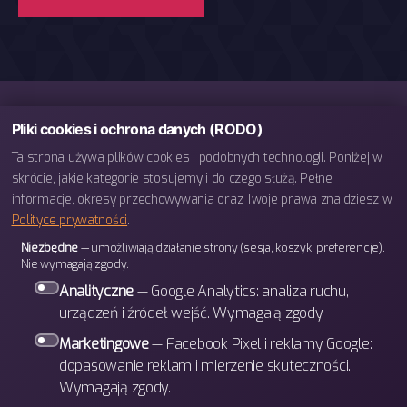
Pliki cookies i ochrona danych (RODO)
Ta strona używa plików cookies i podobnych technologii. Poniżej w
skrócie, jakie kategorie stosujemy i do czego służą. Pełne
informacje, okresy przechowywania oraz Twoje prawa znajdziesz w
Polityce prywatności
.
telefon: 793 443 666
Niezbędne
— umożliwiają działanie strony (sesja, koszyk, preferencje).
e-mail: biuro@bettergames.pl
Nie wymagają zgody.
Centrum rozwoju BETTER Sp. z o.o.
Analityczne
— Google Analytics: analiza ruchu,
ul. Wrocławska 31/3b
urządzeń i źródeł wejść. Wymagają zgody.
30-011 Kraków
Marketingowe
— Facebook Pixel i reklamy Google:
dopasowanie reklam i mierzenie skuteczności.
Wymagają zgody.
W górę
↑
© 2026
BETTER Games