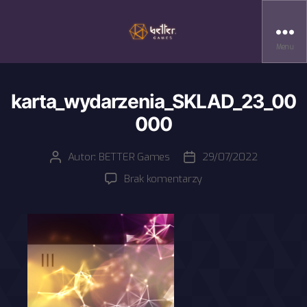
Menu
karta_wydarzenia_SKLAD_23_00
000
Autor:
BETTER Games
29/07/2022
Autor
Data
wpisu
wpisu
do
Brak komentarzy
karta_wydarzenia_S