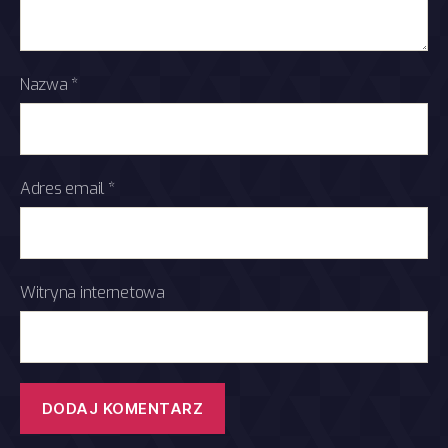
Nazwa
*
Adres email
*
Witryna internetowa