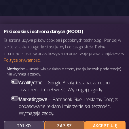
Pliki cookies i ochrona danych (RODO)
Ta strona używa plików cookies i podobnych technologii. Poniżej w
skrócie, jakie kategorie stosujemy i do czego służą. Pełne
informacje, okresy przechowywania oraz Twoje prawa znajdziesz w
Polityce prywatności
.
telefon: 793 443 666
Niezbędne
— umożliwiają działanie strony (sesja, koszyk, preferencje).
e-mail: biuro@bettergames.pl
Nie wymagają zgody.
Centrum rozwoju BETTER Sp. z o.o.
Analityczne
— Google Analytics: analiza ruchu,
ul. Wrocławska 31/3b
urządzeń i źródeł wejść. Wymagają zgody.
30-011 Kraków
Marketingowe
— Facebook Pixel i reklamy Google:
dopasowanie reklam i mierzenie skuteczności.
Wymagają zgody.
W górę
↑
© 2026
BETTER Games
TYLKO
ZAPISZ
AKCEPTUJĘ
Polityka prywatności