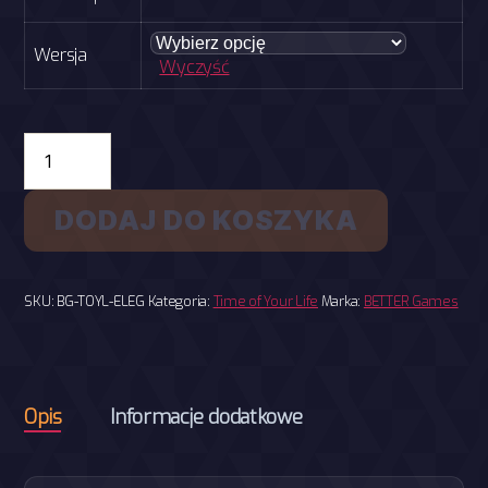
Wersja
Wyczyść
ilość
Time
of
Your
DODAJ DO KOSZYKA
Life
-
elegancka
SKU:
BG-TOYL-ELEG
Kategoria:
Time of Your Life
Marka:
BETTER Games
Opis
Informacje dodatkowe