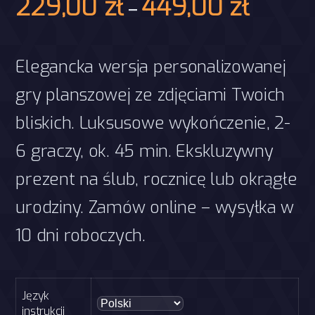
Zakres
229,00
zł
449,00
zł
–
cen:
od
Elegancka wersja personalizowanej
229,00 z
gry planszowej ze zdjęciami Twoich
do
bliskich. Luksusowe wykończenie, 2-
449,00 z
6 graczy, ok. 45 min. Ekskluzywny
prezent na ślub, rocznicę lub okrągłe
urodziny. Zamów online – wysyłka w
10 dni roboczych.
Język
instrukcji