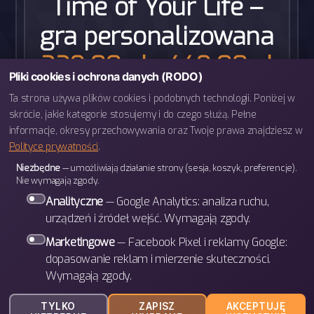
Time of Your Life –
gra personalizowana
Zakr
229,00
zł
449,00
zł
–
Pliki cookies i ochrona danych (RODO)
cen:
Personalizowana gra planszowa ze
od
Ta strona używa plików cookies i podobnych technologii. Poniżej w
zdjęciami i wspomnieniami Twoich
skrócie, jakie kategorie stosujemy i do czego służą. Pełne
229,0
informacje, okresy przechowywania oraz Twoje prawa znajdziesz w
bliskich. 2-6…
do
Polityce prywatności
.
449,0
Niezbędne
— umożliwiają działanie strony (sesja, koszyk, preferencje).
Nie wymagają zgody.
Analityczne
— Google Analytics: analiza ruchu,
urządzeń i źródeł wejść. Wymagają zgody.
Marketingowe
— Facebook Pixel i reklamy Google:
dopasowanie reklam i mierzenie skuteczności.
Wymagają zgody.
W górę
↑
© 2026
BETTER Games
TYLKO
ZAPISZ
AKCEPTUJĘ
Polityka prywatności