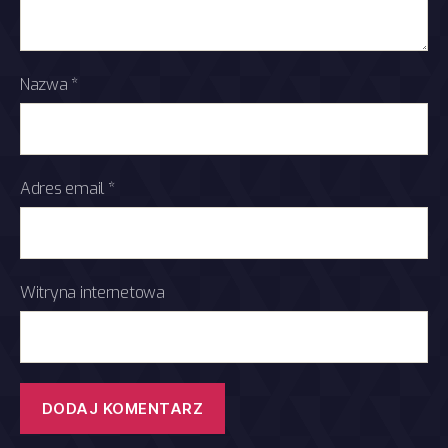
Nazwa
*
Adres email
*
Witryna internetowa