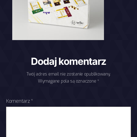
Dodaj komentarz
Twój adres email nie zostanie opublikowany.
Wymagane pola są oznaczone
*
Komentarz
*