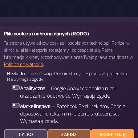
Pliki cookies i ochrona danych (RODO)
Ta strona używa plików cookies i podobnych technologii. Poniżej w
skrócie, jakie kategorie stosujemy i do czego służą. Pełne
informacje, okresy przechowywania oraz Twoje prawa znajdziesz w
Polityce prywatności
.
telefon: 793 443 666
Niezbędne
— umożliwiają działanie strony (sesja, koszyk, preferencje).
e-mail: biuro@bettergames.pl
Nie wymagają zgody.
Centrum rozwoju BETTER Sp. z o.o.
Analityczne
— Google Analytics: analiza ruchu,
ul. Wrocławska 31/3b
urządzeń i źródeł wejść. Wymagają zgody.
30-011 Kraków
Marketingowe
— Facebook Pixel i reklamy Google:
dopasowanie reklam i mierzenie skuteczności.
Wymagają zgody.
W górę
↑
© 2026
BETTER Games
TYLKO
ZAPISZ
AKCEPTUJĘ
Polityka prywatności