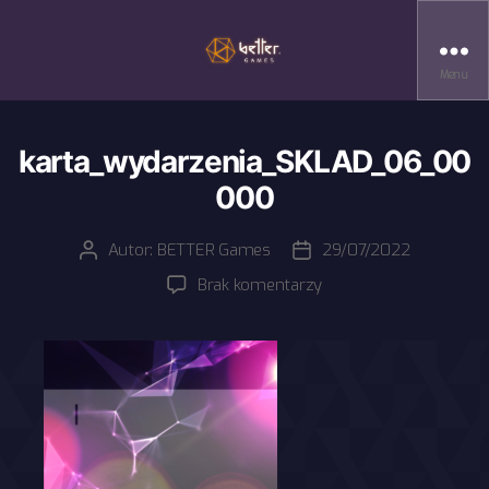
Menu
karta_wydarzenia_SKLAD_06_00
000
Autor:
BETTER Games
29/07/2022
Autor
Data
wpisu
wpisu
do
Brak komentarzy
karta_wydarzenia_S