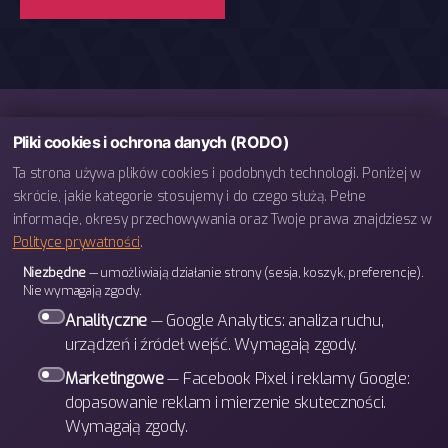
Pliki cookies i ochrona danych (RODO)
Ta strona używa plików cookies i podobnych technologii. Poniżej w
skrócie, jakie kategorie stosujemy i do czego służą. Pełne
informacje, okresy przechowywania oraz Twoje prawa znajdziesz w
Polityce prywatności
.
telefon: 793 443 666
Niezbędne
— umożliwiają działanie strony (sesja, koszyk, preferencje).
e-mail: biuro@bettergames.pl
Nie wymagają zgody.
Centrum rozwoju BETTER Sp. z o.o.
Analityczne
— Google Analytics: analiza ruchu,
ul. Wrocławska 31/3b
urządzeń i źródeł wejść. Wymagają zgody.
30-011 Kraków
Marketingowe
— Facebook Pixel i reklamy Google:
dopasowanie reklam i mierzenie skuteczności.
Wymagają zgody.
W górę
↑
© 2026
BETTER Games