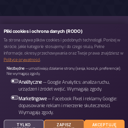
Pliki cookies i ochrona danych (RODO)
Ta strona używa plików cookies i podobnych technologii. Poniżej w
skrócie, jakie kategorie stosujemy i do czego służą. Pełne
informacje, okresy przechowywania oraz Twoje prawa znajdziesz w
Polityce prywatności
.
telefon: 793 443 666
Niezbędne
— umożliwiają działanie strony (sesja, koszyk, preferencje).
e-mail: biuro@bettergames.pl
Nie wymagają zgody.
Centrum rozwoju BETTER Sp. z o.o.
Analityczne
— Google Analytics: analiza ruchu,
ul. Wrocławska 31/3b
urządzeń i źródeł wejść. Wymagają zgody.
30-011 Kraków
Marketingowe
— Facebook Pixel i reklamy Google:
dopasowanie reklam i mierzenie skuteczności.
Wymagają zgody.
W górę
↑
© 2026
BETTER Games
TYLKO
ZAPISZ
AKCEPTUJĘ
Polityka prywatności