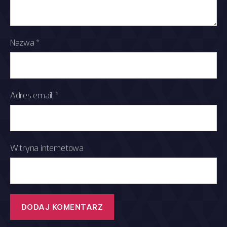
Nazwa
*
Adres email
*
Witryna internetowa