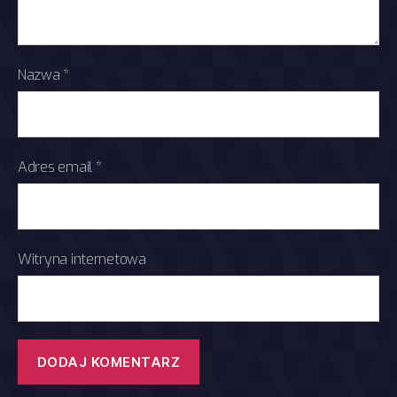
Nazwa
*
Adres email
*
Witryna internetowa