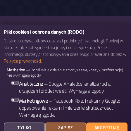
Pliki cookies i ochrona danych (RODO)
Ta strona używa plików cookies i podobnych technologii. Poniżej w
skrócie, jakie kategorie stosujemy i do czego służą. Pełne
informacje, okresy przechowywania oraz Twoje prawa znajdziesz w
Polityce prywatności
.
telefon: 793 443 666
Niezbędne
— umożliwiają działanie strony (sesja, koszyk, preferencje).
e-mail: biuro@bettergames.pl
Nie wymagają zgody.
Centrum rozwoju BETTER Sp. z o.o.
Analityczne
— Google Analytics: analiza ruchu,
ul. Wrocławska 31/3b
urządzeń i źródeł wejść. Wymagają zgody.
30-011 Kraków
Marketingowe
— Facebook Pixel i reklamy Google:
dopasowanie reklam i mierzenie skuteczności.
Wymagają zgody.
W górę
↑
© 2026
BETTER Games
TYLKO
ZAPISZ
AKCEPTUJĘ
Polityka prywatności