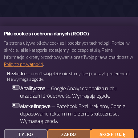
Pliki cookies i ochrona danych (RODO)
Ta strona używa plików cookies i podobnych technologii. Poniżej w
skrócie, jakie kategorie stosujemy i do czego służą. Pełne
informacje, okresy przechowywania oraz Twoje prawa znajdziesz w
Polityce prywatności
.
telefon: 793 443 666
Niezbędne
— umożliwiają działanie strony (sesja, koszyk, preferencje).
e-mail: biuro@bettergames.pl
Nie wymagają zgody.
Centrum rozwoju BETTER Sp. z o.o.
Analityczne
— Google Analytics: analiza ruchu,
ul. Wrocławska 31/3b
urządzeń i źródeł wejść. Wymagają zgody.
30-011 Kraków
Marketingowe
— Facebook Pixel i reklamy Google:
dopasowanie reklam i mierzenie skuteczności.
Wymagają zgody.
W górę
↑
© 2026
BETTER Games
TYLKO
ZAPISZ
AKCEPTUJĘ
Polityka prywatności