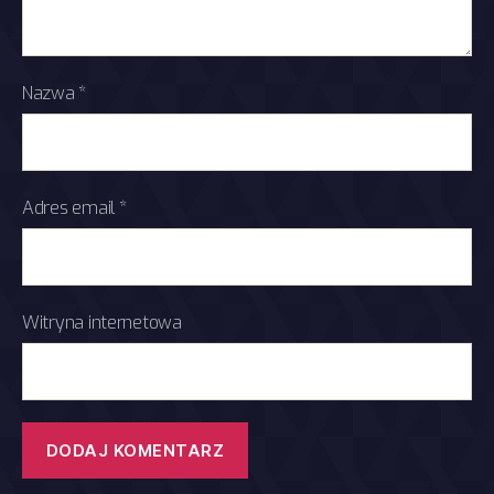
Nazwa
*
Adres email
*
Witryna internetowa