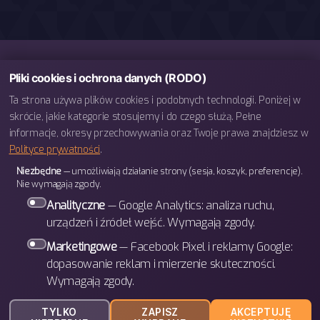
Pliki cookies i ochrona danych (RODO)
Ta strona używa plików cookies i podobnych technologii. Poniżej w
skrócie, jakie kategorie stosujemy i do czego służą. Pełne
informacje, okresy przechowywania oraz Twoje prawa znajdziesz w
Polityce prywatności
.
telefon: 793 443 666
Niezbędne
— umożliwiają działanie strony (sesja, koszyk, preferencje).
e-mail: biuro@bettergames.pl
Nie wymagają zgody.
Centrum rozwoju BETTER Sp. z o.o.
Analityczne
— Google Analytics: analiza ruchu,
ul. Wrocławska 31/3b
urządzeń i źródeł wejść. Wymagają zgody.
30-011 Kraków
Marketingowe
— Facebook Pixel i reklamy Google:
dopasowanie reklam i mierzenie skuteczności.
Wymagają zgody.
W górę
↑
© 2026
BETTER Games
TYLKO
ZAPISZ
AKCEPTUJĘ
Polityka prywatności