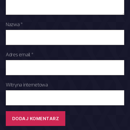
Nazwa
*
Adres email
*
Witryna internetowa