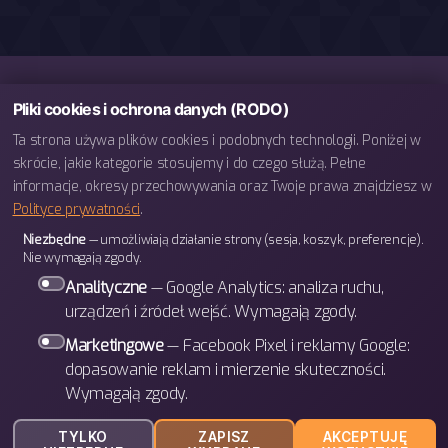
Pliki cookies i ochrona danych (RODO)
Ta strona używa plików cookies i podobnych technologii. Poniżej w
skrócie, jakie kategorie stosujemy i do czego służą. Pełne
informacje, okresy przechowywania oraz Twoje prawa znajdziesz w
Polityce prywatności
.
telefon: 793 443 666
Niezbędne
— umożliwiają działanie strony (sesja, koszyk, preferencje).
e-mail: biuro@bettergames.pl
Nie wymagają zgody.
Centrum rozwoju BETTER Sp. z o.o.
Analityczne
— Google Analytics: analiza ruchu,
ul. Wrocławska 31/3b
urządzeń i źródeł wejść. Wymagają zgody.
30-011 Kraków
Marketingowe
— Facebook Pixel i reklamy Google:
dopasowanie reklam i mierzenie skuteczności.
Wymagają zgody.
W górę
↑
© 2026
BETTER Games
TYLKO
ZAPISZ
AKCEPTUJĘ
Polityka prywatności