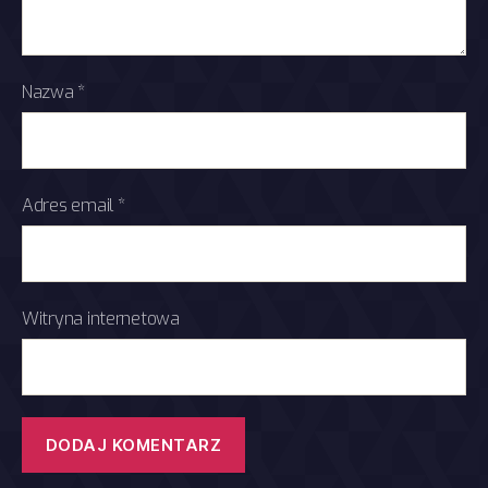
Nazwa
*
Adres email
*
Witryna internetowa