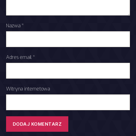
Nazwa
*
Adres email
*
Witryna internetowa