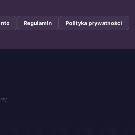
onto
Regulamin
Polityka prywatności
do
rzy
przyjaciele_200525