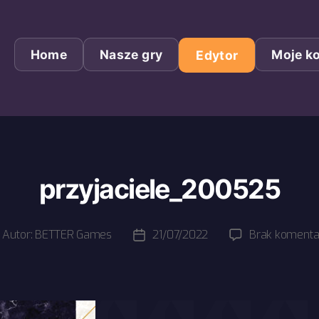
Home
Nasze gry
Moje k
Edytor
przyjaciele_200525
Autor:
BETTER Games
21/07/2022
Brak komenta
tor
Data
pisu
wpisu