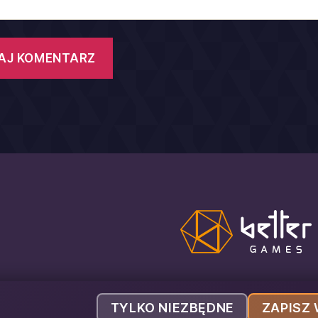
telefon: 793 443 666
TYLKO NIEZBĘDNE
ZAPISZ
e-mail: biuro@bettergames.pl