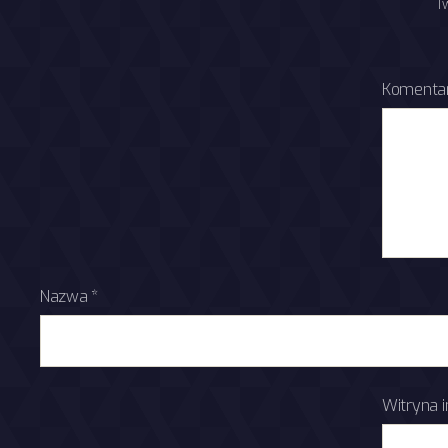
T
Komenta
Nazwa
*
Witryna 