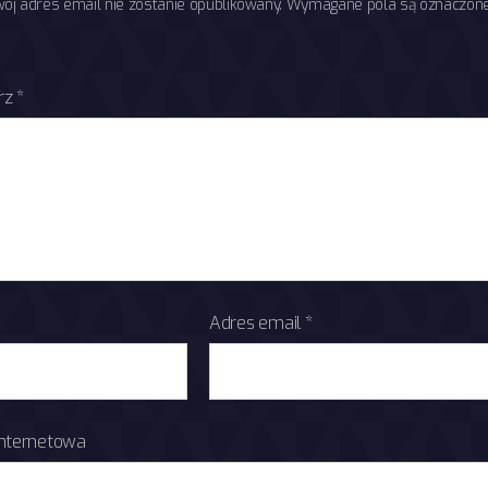
wój adres email nie zostanie opublikowany.
Wymagane pola są oznaczon
rz
*
Adres email
*
internetowa