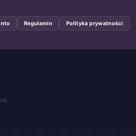
onto
Regulamin
Polityka prywatności
do
rzy
ToYL
pudelko_1920x1080