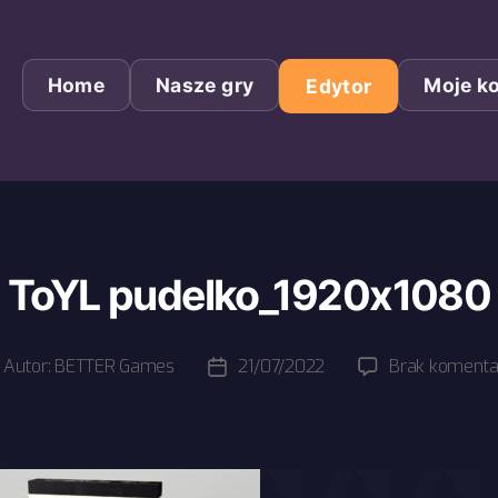
Home
Nasze gry
Moje k
Edytor
ToYL pudelko_1920x1080
Autor:
BETTER Games
21/07/2022
Brak komenta
tor
Data
pisu
wpisu