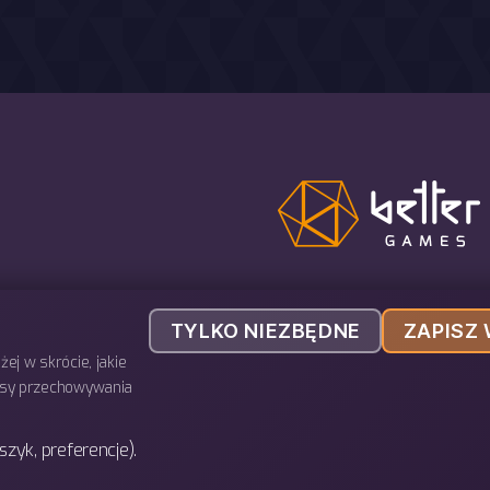
telefon: 793 443 666
TYLKO NIEZBĘDNE
ZAPISZ
e-mail: biuro@bettergames.pl
ej w skrócie, jakie
Centrum rozwoju BETTER Sp. z
resy przechowywania
ul. Wrocławska 31/3b
30-011 Kraków
szyk, preferencje).