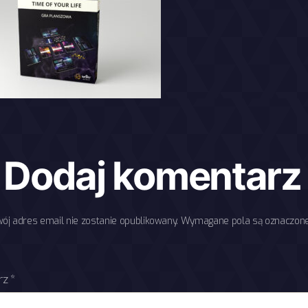
Dodaj komentarz
wój adres email nie zostanie opublikowany.
Wymagane pola są oznaczon
rz
*