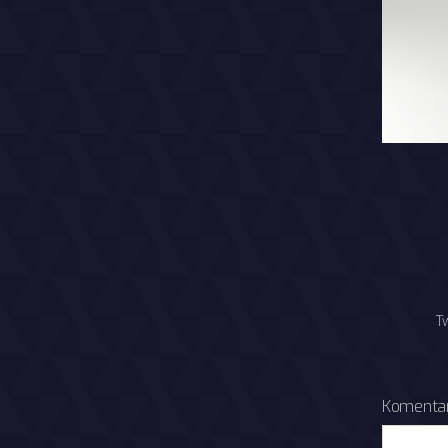
T
Komenta