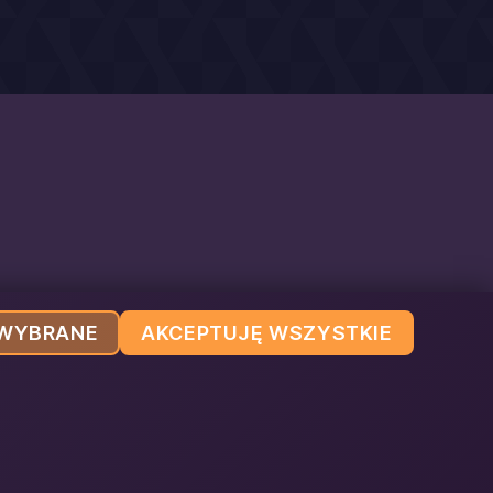
 WYBRANE
AKCEPTUJĘ WSZYSTKIE
 o.o.