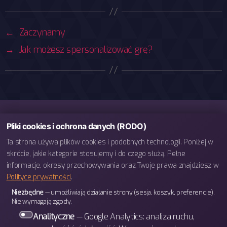
←
Zaczynamy
→
Jak możesz spersonalizować grę?
Pliki cookies i ochrona danych (RODO)
Ta strona używa plików cookies i podobnych technologii. Poniżej w
skrócie, jakie kategorie stosujemy i do czego służą. Pełne
informacje, okresy przechowywania oraz Twoje prawa znajdziesz w
Polityce prywatności
.
telefon: 793 443 666
Niezbędne
— umożliwiają działanie strony (sesja, koszyk, preferencje).
e-mail: biuro@bettergames.pl
Nie wymagają zgody.
Centrum rozwoju BETTER Sp. z o.o.
Analityczne
— Google Analytics: analiza ruchu,
ul. Wrocławska 31/3b