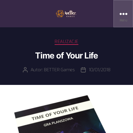
Menu
Kategorie
REALIZACJE
Time of Your Life
Autor:
BETTER Games
10/01/2018
Autor
Data
wpisu
wpisu