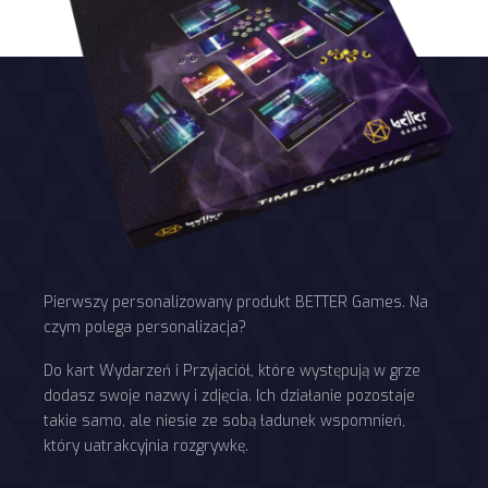
Pierwszy personalizowany produkt BETTER Games. Na
czym polega personalizacja?
Do kart Wydarzeń i Przyjaciół, które występują w grze
dodasz swoje nazwy i zdjęcia. Ich działanie pozostaje
takie samo, ale niesie ze sobą ładunek wspomnień,
który uatrakcyjnia rozgrywkę.